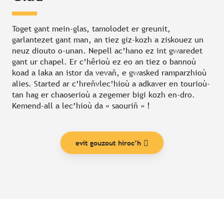
Toget gant mein-glas, tamolodet er greunit,
garlantezet gant man, an tiez giz-kozh a ziskouez un
neuz diouto o-unan. Nepell ac’hano ez int gwaredet
gant ur chapel. Er c’hêrioù ez eo an tiez o bannoù
koad a laka an istor da vevañ, e gwasked ramparzhioù
alies. Started ar c’hreñvlec’hioù a adkaver en tourioù-
tan hag er chaoserioù a zegemer bigi kozh en-dro.
Kemend-all a lec’hioù da « saouriñ » !
evit gouzout hiroc’h