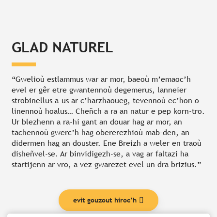
GLAD NATUREL
“Gwelioù estlammus war ar mor, baeoù m’emaoc’h
evel er gêr etre gwantennoù degemerus, lanneier
strobinellus a-us ar c’harzhaoueg, tevennoù ec’hon o
linennoù hoalus… Cheñch a ra an natur e pep korn-tro.
Ur blezhenn a ra-hi gant an douar hag ar mor, an
tachennoù gwerc’h hag obererezhioù mab-den, an
didermen hag an douster. Ene Breizh a weler en traoù
disheñvel-se. Ar binvidigezh-se, a vag ar faltazi ha
startijenn ar vro, a vez gwarezet evel un dra brizius.”
evit gouzout hiroc’h