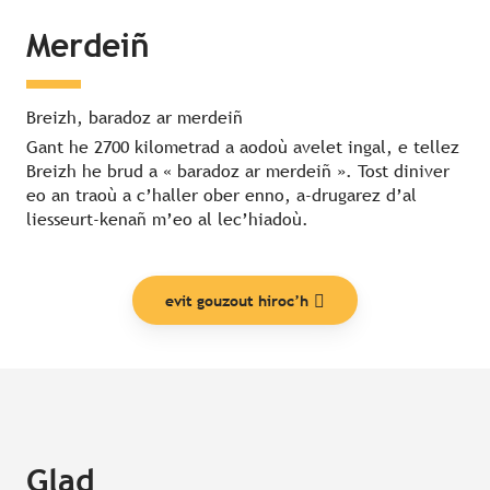
Merdeiñ
Breizh, baradoz ar merdeiñ
Gant he 2700 kilometrad a aodoù avelet ingal, e tellez
Breizh he brud a « baradoz ar merdeiñ ». Tost diniver
eo an traoù a c’haller ober enno, a-drugarez d’al
liesseurt-kenañ m’eo al lec’hiadoù.
evit gouzout hiroc’h
Glad