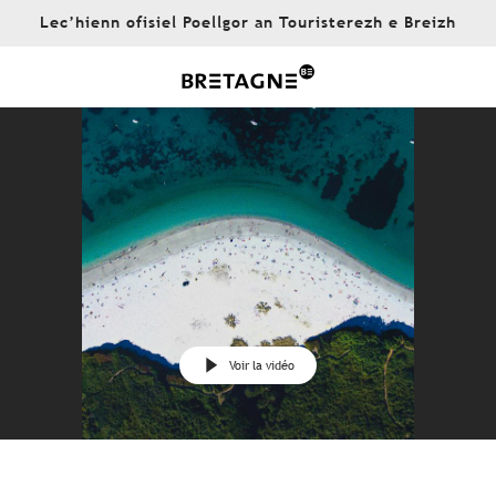
Aller
Lec’hienn ofisiel Poellgor an Touristerezh e Breizh
au
contenu
principal
Voir la vidéo