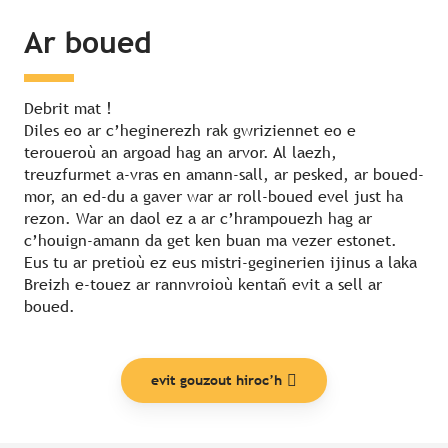
Ar boued
Debrit mat !
Diles eo ar c’heginerezh rak gwriziennet eo e
teroueroù an argoad hag an arvor. Al laezh,
treuzfurmet a-vras en amann-sall, ar pesked, ar boued-
mor, an ed-du a gaver war ar roll-boued evel just ha
rezon. War an daol ez a ar c’hrampouezh hag ar
c’houign-amann da get ken buan ma vezer estonet.
Eus tu ar pretioù ez eus mistri-geginerien ijinus a laka
Breizh e-touez ar rannvroioù kentañ evit a sell ar
boued.
evit gouzout hiroc’h