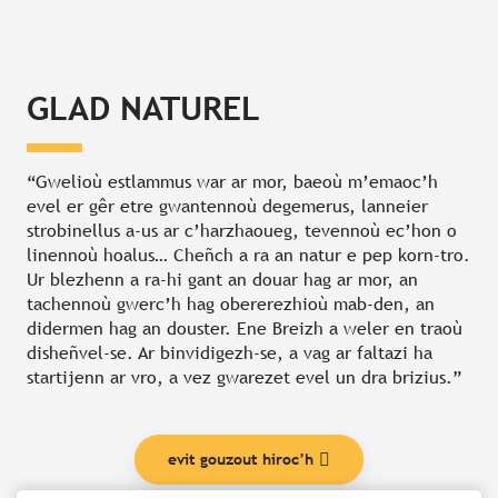
GLAD NATUREL
“Gwelioù estlammus war ar mor, baeoù m’emaoc’h
evel er gêr etre gwantennoù degemerus, lanneier
strobinellus a-us ar c’harzhaoueg, tevennoù ec’hon o
linennoù hoalus… Cheñch a ra an natur e pep korn-tro.
Ur blezhenn a ra-hi gant an douar hag ar mor, an
tachennoù gwerc’h hag obererezhioù mab-den, an
didermen hag an douster. Ene Breizh a weler en traoù
disheñvel-se. Ar binvidigezh-se, a vag ar faltazi ha
startijenn ar vro, a vez gwarezet evel un dra brizius.”
evit gouzout hiroc’h