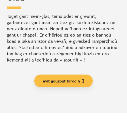
Toget gant mein-glas, tamolodet er greunit,
garlantezet gant man, an tiez giz-kozh a ziskouez un
neuz diouto o-unan. Nepell ac’hano ez int gwaredet
gant ur chapel. Er c’hêrioù ez eo an tiez o bannoù
koad a laka an istor da vevañ, e gwasked ramparzhioù
alies. Started ar c’hreñvlec’hioù a adkaver en tourioù-
tan hag er chaoserioù a zegemer bigi kozh en-dro.
Kemend-all a lec’hioù da « saouriñ » !
evit gouzout hiroc’h