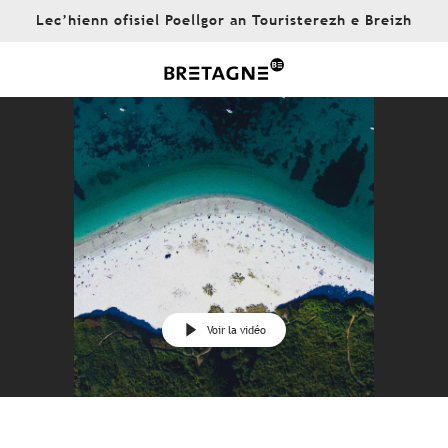
Aller
Lec’hienn ofisiel Poellgor an Touristerezh e Breizh
au
contenu
principal
Voir la vidéo