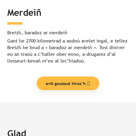
Merdeiñ
Breizh, baradoz ar merdeiñ
Gant he 2700 kilometrad a aodoù avelet ingal, e tellez
Breizh he brud a « baradoz ar merdeiñ ». Tost diniver
eo an traoù a c’haller ober enno, a-drugarez d’al
liesseurt-kenañ m’eo al lec’hiadoù.
evit gouzout hiroc’h
Glad