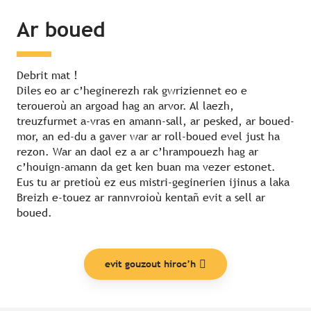
Ar boued
Debrit mat !
Diles eo ar c’heginerezh rak gwriziennet eo e
teroueroù an argoad hag an arvor. Al laezh,
treuzfurmet a-vras en amann-sall, ar pesked, ar boued-
mor, an ed-du a gaver war ar roll-boued evel just ha
rezon. War an daol ez a ar c’hrampouezh hag ar
c’houign-amann da get ken buan ma vezer estonet.
Eus tu ar pretioù ez eus mistri-geginerien ijinus a laka
Breizh e-touez ar rannvroioù kentañ evit a sell ar
boued.
evit gouzout hiroc’h