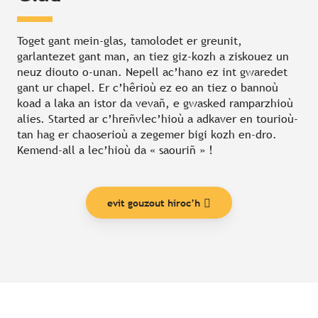
Toget gant mein-glas, tamolodet er greunit,
garlantezet gant man, an tiez giz-kozh a ziskouez un
neuz diouto o-unan. Nepell ac’hano ez int gwaredet
gant ur chapel. Er c’hêrioù ez eo an tiez o bannoù
koad a laka an istor da vevañ, e gwasked ramparzhioù
alies. Started ar c’hreñvlec’hioù a adkaver en tourioù-
tan hag er chaoserioù a zegemer bigi kozh en-dro.
Kemend-all a lec’hioù da « saouriñ » !
evit gouzout hiroc’h