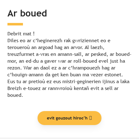
Ar boued
Debrit mat !
Diles eo ar c’heginerezh rak gwriziennet eo e
teroueroù an argoad hag an arvor. Al laezh,
treuzfurmet a-vras en amann-sall, ar pesked, ar boued-
mor, an ed-du a gaver war ar roll-boued evel just ha
rezon. War an daol ez a ar c’hrampouezh hag ar
c’houign-amann da get ken buan ma vezer estonet.
Eus tu ar pretioù ez eus mistri-geginerien ijinus a laka
Breizh e-touez ar rannvroioù kentañ evit a sell ar
boued.
evit gouzout hiroc’h