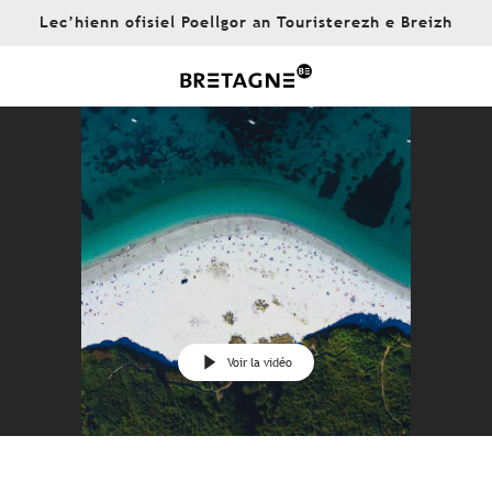
Aller
Lec’hienn ofisiel Poellgor an Touristerezh e Breizh
au
contenu
principal
Voir la vidéo