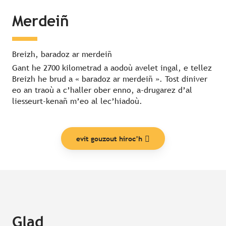
Merdeiñ
Breizh, baradoz ar merdeiñ
Gant he 2700 kilometrad a aodoù avelet ingal, e tellez
Breizh he brud a « baradoz ar merdeiñ ». Tost diniver
eo an traoù a c’haller ober enno, a-drugarez d’al
liesseurt-kenañ m’eo al lec’hiadoù.
evit gouzout hiroc’h
Glad