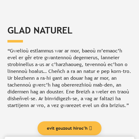
GLAD NATUREL
“Gwelioù estlammus war ar mor, baeoù m’emaoc’h
evel er gêr etre gwantennoù degemerus, lanneier
strobinellus a-us ar c’harzhaoueg, tevennoù ec’hon o
linennoù hoalus… Cheñch a ra an natur e pep korn-tro.
Ur blezhenn a ra-hi gant an douar hag ar mor, an
tachennoù gwerc’h hag obererezhioù mab-den, an
didermen hag an douster. Ene Breizh a weler en traoù
disheñvel-se. Ar binvidigezh-se, a vag ar faltazi ha
startijenn ar vro, a vez gwarezet evel un dra brizius.”
evit gouzout hiroc’h