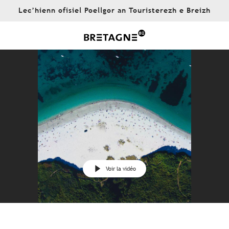
Aller
Lec’hienn ofisiel Poellgor an Touristerezh e Breizh
au
contenu
principal
Voir la vidéo