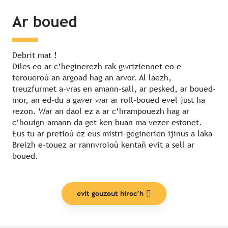
Ar boued
Debrit mat !
Diles eo ar c’heginerezh rak gwriziennet eo e
teroueroù an argoad hag an arvor. Al laezh,
treuzfurmet a-vras en amann-sall, ar pesked, ar boued-
mor, an ed-du a gaver war ar roll-boued evel just ha
rezon. War an daol ez a ar c’hrampouezh hag ar
c’houign-amann da get ken buan ma vezer estonet.
Eus tu ar pretioù ez eus mistri-geginerien ijinus a laka
Breizh e-touez ar rannvroioù kentañ evit a sell ar
boued.
evit gouzout hiroc’h