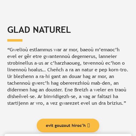
GLAD NATUREL
“Gwelioù estlammus war ar mor, baeoù m’emaoc’h
evel er gêr etre gwantennoù degemerus, lanneier
strobinellus a-us ar c’harzhaoueg, tevennoù ec’hon o
linennoù hoalus… Cheñch a ra an natur e pep korn-tro.
Ur blezhenn a ra-hi gant an douar hag ar mor, an
tachennoù gwerc’h hag obererezhioù mab-den, an
didermen hag an douster. Ene Breizh a weler en traoù
disheñvel-se. Ar binvidigezh-se, a vag ar faltazi ha
startijenn ar vro, a vez gwarezet evel un dra brizius.”
evit gouzout hiroc’h