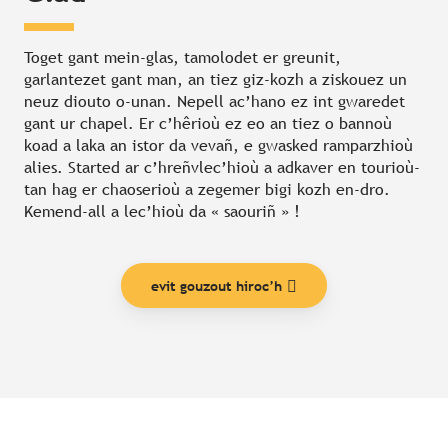
Toget gant mein-glas, tamolodet er greunit,
garlantezet gant man, an tiez giz-kozh a ziskouez un
neuz diouto o-unan. Nepell ac’hano ez int gwaredet
gant ur chapel. Er c’hêrioù ez eo an tiez o bannoù
koad a laka an istor da vevañ, e gwasked ramparzhioù
alies. Started ar c’hreñvlec’hioù a adkaver en tourioù-
tan hag er chaoserioù a zegemer bigi kozh en-dro.
Kemend-all a lec’hioù da « saouriñ » !
evit gouzout hiroc’h