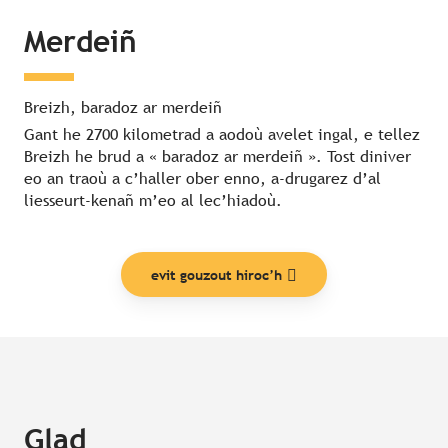
Merdeiñ
Breizh, baradoz ar merdeiñ
Gant he 2700 kilometrad a aodoù avelet ingal, e tellez
Breizh he brud a « baradoz ar merdeiñ ». Tost diniver
eo an traoù a c’haller ober enno, a-drugarez d’al
liesseurt-kenañ m’eo al lec’hiadoù.
evit gouzout hiroc’h
Glad