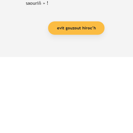
saouriñ » !
evit gouzout hiroc’h