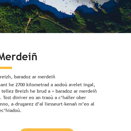
Merdeiñ
reizh, baradoz ar merdeiñ
ant he 2700 kilometrad a aodoù avelet ingal,
 tellez Breizh he brud a « baradoz ar merdeiñ
. Tost diniver eo an traoù a c’haller ober
nno, a-drugarez d’al liesseurt-kenañ m’eo al
ec’hiadoù.