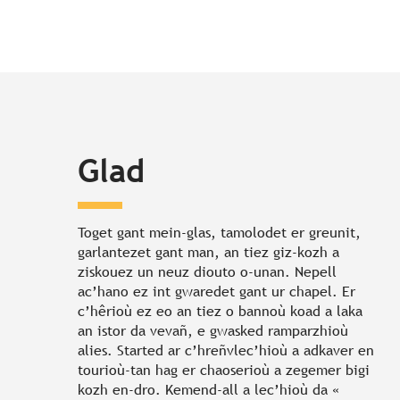
Glad
Toget gant mein-glas, tamolodet er greunit,
garlantezet gant man, an tiez giz-kozh a
ziskouez un neuz diouto o-unan. Nepell
ac’hano ez int gwaredet gant ur chapel. Er
c’hêrioù ez eo an tiez o bannoù koad a laka
an istor da vevañ, e gwasked ramparzhioù
alies. Started ar c’hreñvlec’hioù a adkaver en
tourioù-tan hag er chaoserioù a zegemer bigi
kozh en-dro. Kemend-all a lec’hioù da «