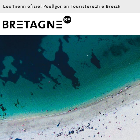
Aller
Lec’hienn ofisiel Poellgor an Touristerezh e Breizh
au
contenu
principal