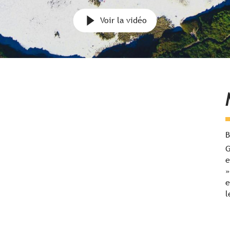
Voir la vidéo
B
G
e
»
e
l