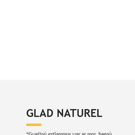
GLAD NATUREL
“Gwelioù estlammus war ar mor, baeoù