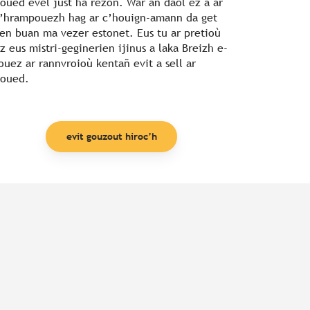
oued evel just ha rezon. War an daol ez a ar
’hrampouezh hag ar c’houign-amann da get
en buan ma vezer estonet. Eus tu ar pretioù
z eus mistri-geginerien ijinus a laka Breizh e-
ouez ar rannvroioù kentañ evit a sell ar
oued.
evit gouzout hiroc’h