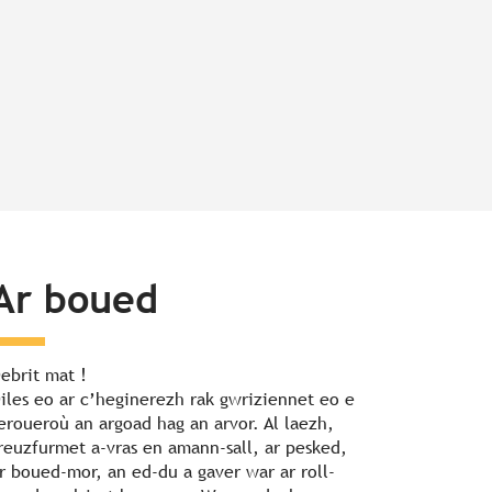
Ar boued
ebrit mat !
iles eo ar c’heginerezh rak gwriziennet eo e
eroueroù an argoad hag an arvor. Al laezh,
reuzfurmet a-vras en amann-sall, ar pesked,
r boued-mor, an ed-du a gaver war ar roll-