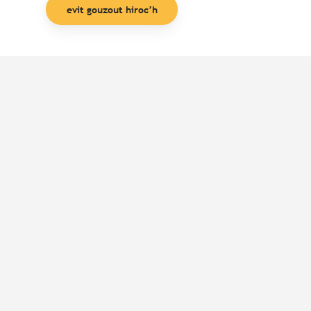
evit gouzout hiroc’h