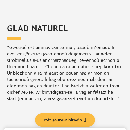
GLAD NATUREL
“Gwelioù estlammus war ar mor, baeoù m’emaoc’h
evel er gêr etre gwantennoù degemerus, lanneier
strobinellus a-us ar c’harzhaoueg, tevennoù ec’hon o
linennoù hoalus… Cheñch a ra an natur e pep korn-tro.
Ur blezhenn a ra-hi gant an douar hag ar mor, an
tachennoù gwerc’h hag obererezhioù mab-den, an
didermen hag an douster. Ene Breizh a weler en traoù
disheñvel-se. Ar binvidigezh-se, a vag ar faltazi ha
startijenn ar vro, a vez gwarezet evel un dra brizius.”
evit gouzout hiroc’h