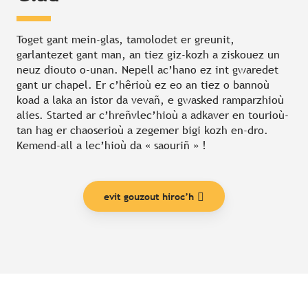
Toget gant mein-glas, tamolodet er greunit,
garlantezet gant man, an tiez giz-kozh a ziskouez un
neuz diouto o-unan. Nepell ac’hano ez int gwaredet
gant ur chapel. Er c’hêrioù ez eo an tiez o bannoù
koad a laka an istor da vevañ, e gwasked ramparzhioù
alies. Started ar c’hreñvlec’hioù a adkaver en tourioù-
tan hag er chaoserioù a zegemer bigi kozh en-dro.
Kemend-all a lec’hioù da « saouriñ » !
evit gouzout hiroc’h