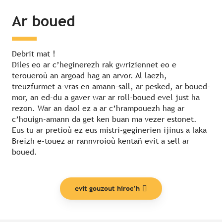
Ar boued
Debrit mat !
Diles eo ar c’heginerezh rak gwriziennet eo e
teroueroù an argoad hag an arvor. Al laezh,
treuzfurmet a-vras en amann-sall, ar pesked, ar boued-
mor, an ed-du a gaver war ar roll-boued evel just ha
rezon. War an daol ez a ar c’hrampouezh hag ar
c’houign-amann da get ken buan ma vezer estonet.
Eus tu ar pretioù ez eus mistri-geginerien ijinus a laka
Breizh e-touez ar rannvroioù kentañ evit a sell ar
boued.
evit gouzout hiroc’h