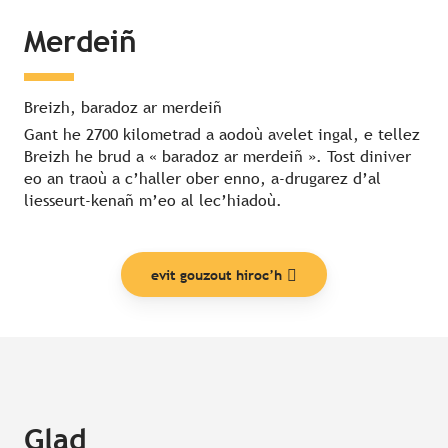
Merdeiñ
Breizh, baradoz ar merdeiñ
Gant he 2700 kilometrad a aodoù avelet ingal, e tellez
Breizh he brud a « baradoz ar merdeiñ ». Tost diniver
eo an traoù a c’haller ober enno, a-drugarez d’al
liesseurt-kenañ m’eo al lec’hiadoù.
evit gouzout hiroc’h
Glad