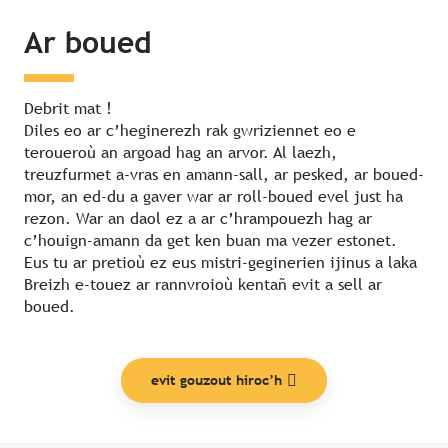
Ar boued
Debrit mat !
Diles eo ar c’heginerezh rak gwriziennet eo e
teroueroù an argoad hag an arvor. Al laezh,
treuzfurmet a-vras en amann-sall, ar pesked, ar boued-
mor, an ed-du a gaver war ar roll-boued evel just ha
rezon. War an daol ez a ar c’hrampouezh hag ar
c’houign-amann da get ken buan ma vezer estonet.
Eus tu ar pretioù ez eus mistri-geginerien ijinus a laka
Breizh e-touez ar rannvroioù kentañ evit a sell ar
boued.
evit gouzout hiroc’h