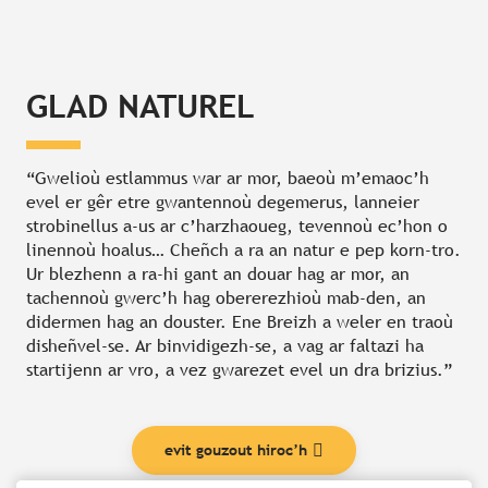
GLAD NATUREL
“Gwelioù estlammus war ar mor, baeoù m’emaoc’h
evel er gêr etre gwantennoù degemerus, lanneier
strobinellus a-us ar c’harzhaoueg, tevennoù ec’hon o
linennoù hoalus… Cheñch a ra an natur e pep korn-tro.
Ur blezhenn a ra-hi gant an douar hag ar mor, an
tachennoù gwerc’h hag obererezhioù mab-den, an
didermen hag an douster. Ene Breizh a weler en traoù
disheñvel-se. Ar binvidigezh-se, a vag ar faltazi ha
startijenn ar vro, a vez gwarezet evel un dra brizius.”
evit gouzout hiroc’h