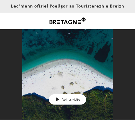
Aller
Lec’hienn ofisiel Poellgor an Touristerezh e Breizh
au
contenu
principal
Voir la vidéo