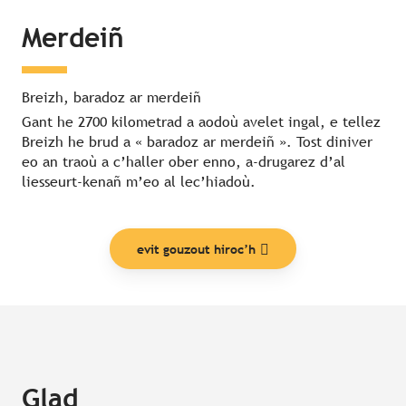
Merdeiñ
Breizh, baradoz ar merdeiñ
Gant he 2700 kilometrad a aodoù avelet ingal, e tellez
Breizh he brud a « baradoz ar merdeiñ ». Tost diniver
eo an traoù a c’haller ober enno, a-drugarez d’al
liesseurt-kenañ m’eo al lec’hiadoù.
evit gouzout hiroc’h
Glad