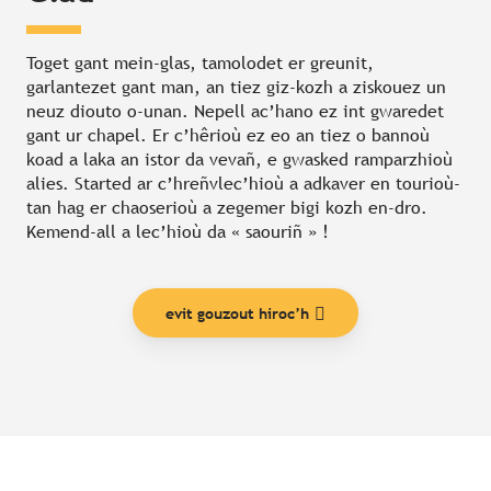
Toget gant mein-glas, tamolodet er greunit,
garlantezet gant man, an tiez giz-kozh a ziskouez un
neuz diouto o-unan. Nepell ac’hano ez int gwaredet
gant ur chapel. Er c’hêrioù ez eo an tiez o bannoù
koad a laka an istor da vevañ, e gwasked ramparzhioù
alies. Started ar c’hreñvlec’hioù a adkaver en tourioù-
tan hag er chaoserioù a zegemer bigi kozh en-dro.
Kemend-all a lec’hioù da « saouriñ » !
evit gouzout hiroc’h