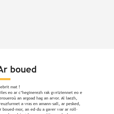
Ar boued
ebrit mat !
iles eo ar c’heginerezh rak gwriziennet eo e
eroueroù an argoad hag an arvor. Al laezh,
reuzfurmet a-vras en amann-sall, ar pesked,
r boued-mor, an ed-du a gaver war ar roll-