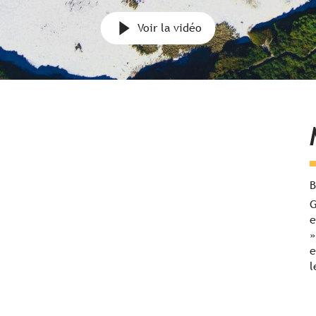
Voir la vidéo
B
G
e
»
e
l