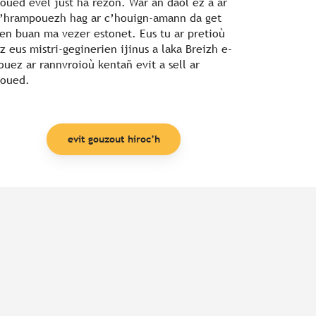
oued evel just ha rezon. War an daol ez a ar
’hrampouezh hag ar c’houign-amann da get
en buan ma vezer estonet. Eus tu ar pretioù
z eus mistri-geginerien ijinus a laka Breizh e-
ouez ar rannvroioù kentañ evit a sell ar
oued.
evit gouzout hiroc’h