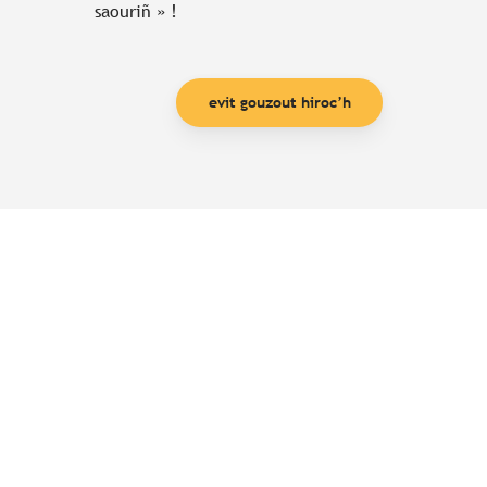
saouriñ » !
evit gouzout hiroc’h