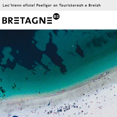
Aller
Lec’hienn ofisiel Poellgor an Touristerezh e Breizh
au
contenu
principal