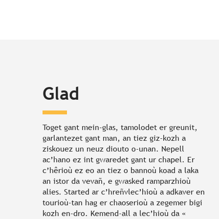
Glad
Toget gant mein-glas, tamolodet er greunit,
garlantezet gant man, an tiez giz-kozh a
ziskouez un neuz diouto o-unan. Nepell
ac’hano ez int gwaredet gant ur chapel. Er
c’hêrioù ez eo an tiez o bannoù koad a laka
an istor da vevañ, e gwasked ramparzhioù
alies. Started ar c’hreñvlec’hioù a adkaver en
tourioù-tan hag er chaoserioù a zegemer bigi
kozh en-dro. Kemend-all a lec’hioù da «