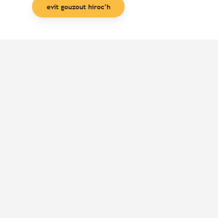
evit gouzout hiroc’h