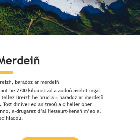
Merdeiñ
reizh, baradoz ar merdeiñ
ant he 2700 kilometrad a aodoù avelet ingal,
 tellez Breizh he brud a « baradoz ar merdeiñ
. Tost diniver eo an traoù a c’haller ober
nno, a-drugarez d’al liesseurt-kenañ m’eo al
ec’hiadoù.