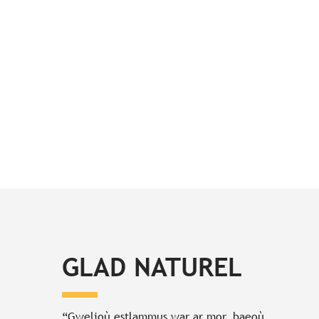
GLAD NATUREL
“Gwelioù estlammus war ar mor, baeoù