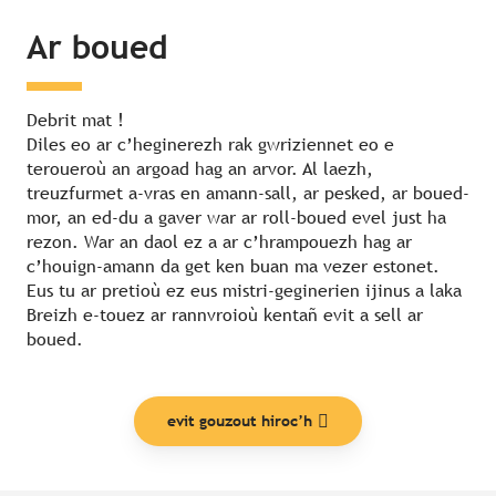
Ar boued
Debrit mat !
Diles eo ar c’heginerezh rak gwriziennet eo e
teroueroù an argoad hag an arvor. Al laezh,
treuzfurmet a-vras en amann-sall, ar pesked, ar boued-
mor, an ed-du a gaver war ar roll-boued evel just ha
rezon. War an daol ez a ar c’hrampouezh hag ar
c’houign-amann da get ken buan ma vezer estonet.
Eus tu ar pretioù ez eus mistri-geginerien ijinus a laka
Breizh e-touez ar rannvroioù kentañ evit a sell ar
boued.
evit gouzout hiroc’h