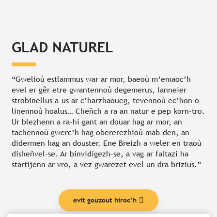
GLAD NATUREL
“Gwelioù estlammus war ar mor, baeoù m’emaoc’h
evel er gêr etre gwantennoù degemerus, lanneier
strobinellus a-us ar c’harzhaoueg, tevennoù ec’hon o
linennoù hoalus… Cheñch a ra an natur e pep korn-tro.
Ur blezhenn a ra-hi gant an douar hag ar mor, an
tachennoù gwerc’h hag obererezhioù mab-den, an
didermen hag an douster. Ene Breizh a weler en traoù
disheñvel-se. Ar binvidigezh-se, a vag ar faltazi ha
startijenn ar vro, a vez gwarezet evel un dra brizius.”
evit gouzout hiroc’h