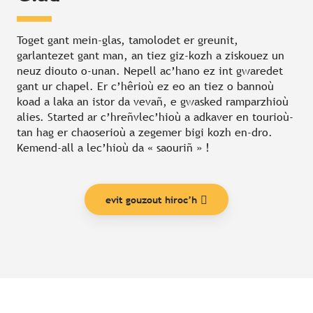
Toget gant mein-glas, tamolodet er greunit,
garlantezet gant man, an tiez giz-kozh a ziskouez un
neuz diouto o-unan. Nepell ac’hano ez int gwaredet
gant ur chapel. Er c’hêrioù ez eo an tiez o bannoù
koad a laka an istor da vevañ, e gwasked ramparzhioù
alies. Started ar c’hreñvlec’hioù a adkaver en tourioù-
tan hag er chaoserioù a zegemer bigi kozh en-dro.
Kemend-all a lec’hioù da « saouriñ » !
evit gouzout hiroc’h