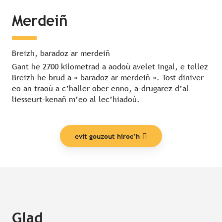
Merdeiñ
Breizh, baradoz ar merdeiñ
Gant he 2700 kilometrad a aodoù avelet ingal, e tellez
Breizh he brud a « baradoz ar merdeiñ ». Tost diniver
eo an traoù a c’haller ober enno, a-drugarez d’al
liesseurt-kenañ m’eo al lec’hiadoù.
evit gouzout hiroc’h
Glad