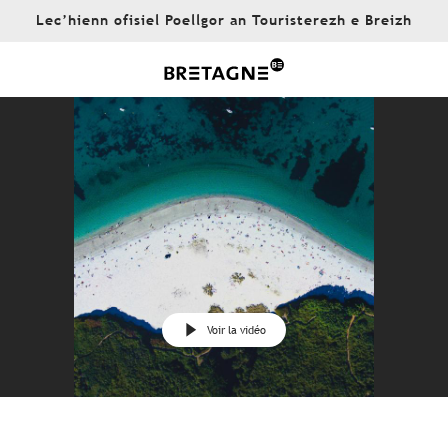
Aller
Lec’hienn ofisiel Poellgor an Touristerezh e Breizh
au
contenu
principal
Voir la vidéo