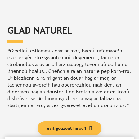
GLAD NATUREL
“Gwelioù estlammus war ar mor, baeoù m’emaoc’h
evel er gêr etre gwantennoù degemerus, lanneier
strobinellus a-us ar c’harzhaoueg, tevennoù ec’hon o
linennoù hoalus… Cheñch a ra an natur e pep korn-tro.
Ur blezhenn a ra-hi gant an douar hag ar mor, an
tachennoù gwerc’h hag obererezhioù mab-den, an
didermen hag an douster. Ene Breizh a weler en traoù
disheñvel-se. Ar binvidigezh-se, a vag ar faltazi ha
startijenn ar vro, a vez gwarezet evel un dra brizius.”
evit gouzout hiroc’h