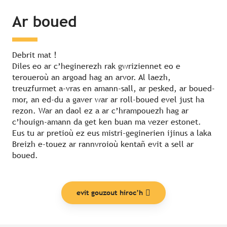
Ar boued
Debrit mat !
Diles eo ar c’heginerezh rak gwriziennet eo e
teroueroù an argoad hag an arvor. Al laezh,
treuzfurmet a-vras en amann-sall, ar pesked, ar boued-
mor, an ed-du a gaver war ar roll-boued evel just ha
rezon. War an daol ez a ar c’hrampouezh hag ar
c’houign-amann da get ken buan ma vezer estonet.
Eus tu ar pretioù ez eus mistri-geginerien ijinus a laka
Breizh e-touez ar rannvroioù kentañ evit a sell ar
boued.
evit gouzout hiroc’h