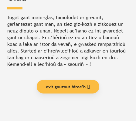
Toget gant mein-glas, tamolodet er greunit,
garlantezet gant man, an tiez giz-kozh a ziskouez un
neuz diouto o-unan. Nepell ac’hano ez int gwaredet
gant ur chapel. Er c’hêrioù ez eo an tiez o bannoù
koad a laka an istor da vevañ, e gwasked ramparzhioù
alies. Started ar c’hreñvlec’hioù a adkaver en tourioù-
tan hag er chaoserioù a zegemer bigi kozh en-dro.
Kemend-all a lec’hioù da « saouriñ » !
evit gouzout hiroc’h