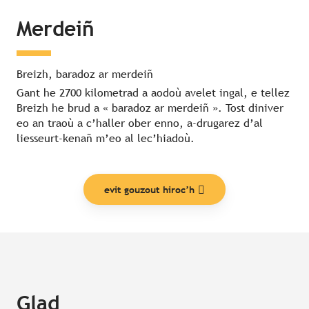
Merdeiñ
Breizh, baradoz ar merdeiñ
Gant he 2700 kilometrad a aodoù avelet ingal, e tellez
Breizh he brud a « baradoz ar merdeiñ ». Tost diniver
eo an traoù a c’haller ober enno, a-drugarez d’al
liesseurt-kenañ m’eo al lec’hiadoù.
evit gouzout hiroc’h
Glad