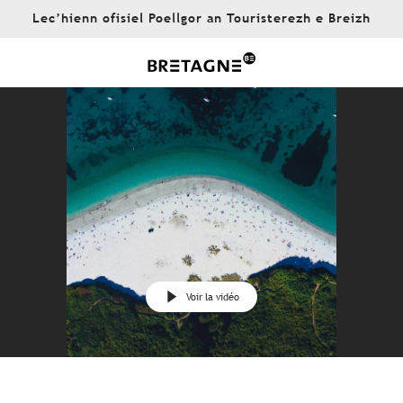
Aller
Lec’hienn ofisiel Poellgor an Touristerezh e Breizh
au
contenu
principal
Voir la vidéo