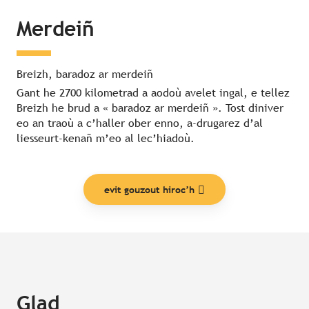
Merdeiñ
Breizh, baradoz ar merdeiñ
Gant he 2700 kilometrad a aodoù avelet ingal, e tellez
Breizh he brud a « baradoz ar merdeiñ ». Tost diniver
eo an traoù a c’haller ober enno, a-drugarez d’al
liesseurt-kenañ m’eo al lec’hiadoù.
evit gouzout hiroc’h
Glad