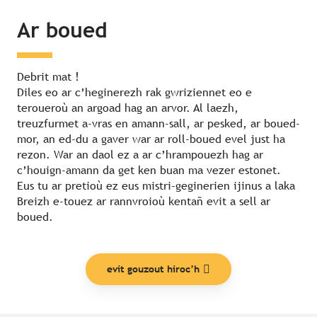
Ar boued
Debrit mat !
Diles eo ar c’heginerezh rak gwriziennet eo e
teroueroù an argoad hag an arvor. Al laezh,
treuzfurmet a-vras en amann-sall, ar pesked, ar boued-
mor, an ed-du a gaver war ar roll-boued evel just ha
rezon. War an daol ez a ar c’hrampouezh hag ar
c’houign-amann da get ken buan ma vezer estonet.
Eus tu ar pretioù ez eus mistri-geginerien ijinus a laka
Breizh e-touez ar rannvroioù kentañ evit a sell ar
boued.
evit gouzout hiroc’h