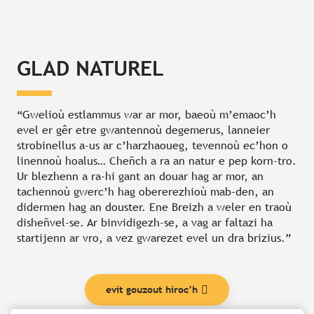
GLAD NATUREL
“Gwelioù estlammus war ar mor, baeoù m’emaoc’h
evel er gêr etre gwantennoù degemerus, lanneier
strobinellus a-us ar c’harzhaoueg, tevennoù ec’hon o
linennoù hoalus… Cheñch a ra an natur e pep korn-tro.
Ur blezhenn a ra-hi gant an douar hag ar mor, an
tachennoù gwerc’h hag obererezhioù mab-den, an
didermen hag an douster. Ene Breizh a weler en traoù
disheñvel-se. Ar binvidigezh-se, a vag ar faltazi ha
startijenn ar vro, a vez gwarezet evel un dra brizius.”
evit gouzout hiroc’h