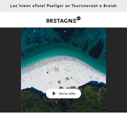
Aller
Lec’hienn ofisiel Poellgor an Touristerezh e Breizh
au
contenu
principal
Voir la vidéo