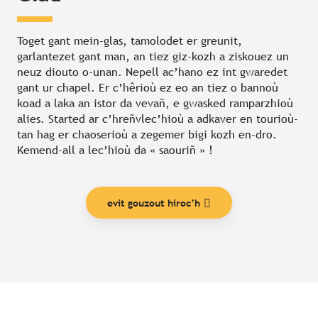
Toget gant mein-glas, tamolodet er greunit,
garlantezet gant man, an tiez giz-kozh a ziskouez un
neuz diouto o-unan. Nepell ac’hano ez int gwaredet
gant ur chapel. Er c’hêrioù ez eo an tiez o bannoù
koad a laka an istor da vevañ, e gwasked ramparzhioù
alies. Started ar c’hreñvlec’hioù a adkaver en tourioù-
tan hag er chaoserioù a zegemer bigi kozh en-dro.
Kemend-all a lec’hioù da « saouriñ » !
evit gouzout hiroc’h