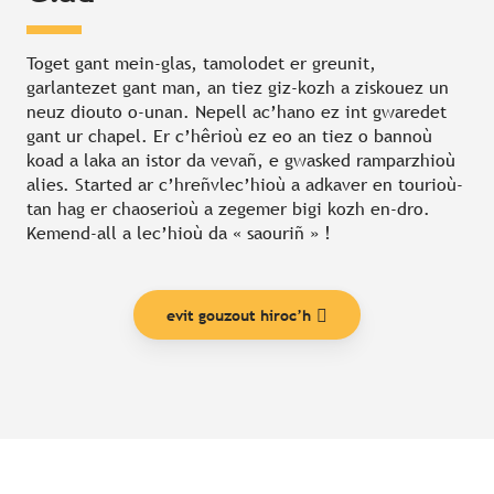
Toget gant mein-glas, tamolodet er greunit,
garlantezet gant man, an tiez giz-kozh a ziskouez un
neuz diouto o-unan. Nepell ac’hano ez int gwaredet
gant ur chapel. Er c’hêrioù ez eo an tiez o bannoù
koad a laka an istor da vevañ, e gwasked ramparzhioù
alies. Started ar c’hreñvlec’hioù a adkaver en tourioù-
tan hag er chaoserioù a zegemer bigi kozh en-dro.
Kemend-all a lec’hioù da « saouriñ » !
evit gouzout hiroc’h