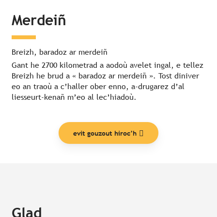
Merdeiñ
Breizh, baradoz ar merdeiñ
Gant he 2700 kilometrad a aodoù avelet ingal, e tellez
Breizh he brud a « baradoz ar merdeiñ ». Tost diniver
eo an traoù a c’haller ober enno, a-drugarez d’al
liesseurt-kenañ m’eo al lec’hiadoù.
evit gouzout hiroc’h
Glad