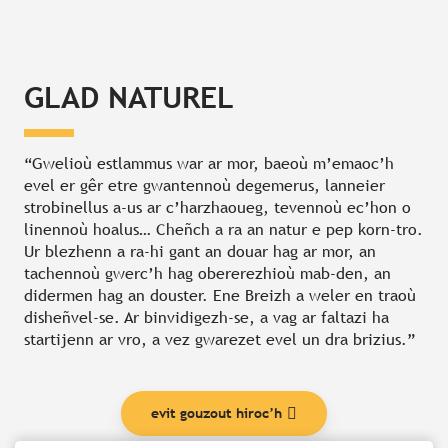
GLAD NATUREL
“Gwelioù estlammus war ar mor, baeoù m’emaoc’h
evel er gêr etre gwantennoù degemerus, lanneier
strobinellus a-us ar c’harzhaoueg, tevennoù ec’hon o
linennoù hoalus… Cheñch a ra an natur e pep korn-tro.
Ur blezhenn a ra-hi gant an douar hag ar mor, an
tachennoù gwerc’h hag obererezhioù mab-den, an
didermen hag an douster. Ene Breizh a weler en traoù
disheñvel-se. Ar binvidigezh-se, a vag ar faltazi ha
startijenn ar vro, a vez gwarezet evel un dra brizius.”
evit gouzout hiroc’h