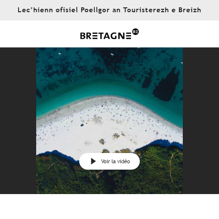
Aller
Lec’hienn ofisiel Poellgor an Touristerezh e Breizh
au
contenu
principal
Voir la vidéo