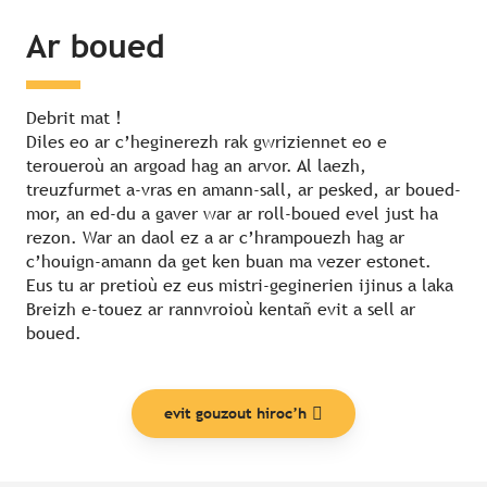
Ar boued
Debrit mat !
Diles eo ar c’heginerezh rak gwriziennet eo e
teroueroù an argoad hag an arvor. Al laezh,
treuzfurmet a-vras en amann-sall, ar pesked, ar boued-
mor, an ed-du a gaver war ar roll-boued evel just ha
rezon. War an daol ez a ar c’hrampouezh hag ar
c’houign-amann da get ken buan ma vezer estonet.
Eus tu ar pretioù ez eus mistri-geginerien ijinus a laka
Breizh e-touez ar rannvroioù kentañ evit a sell ar
boued.
evit gouzout hiroc’h