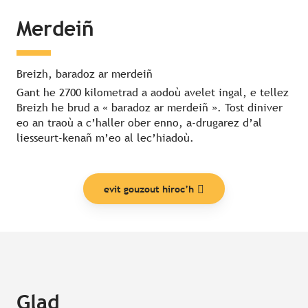
Merdeiñ
Breizh, baradoz ar merdeiñ
Gant he 2700 kilometrad a aodoù avelet ingal, e tellez
Breizh he brud a « baradoz ar merdeiñ ». Tost diniver
eo an traoù a c’haller ober enno, a-drugarez d’al
liesseurt-kenañ m’eo al lec’hiadoù.
evit gouzout hiroc’h
Glad