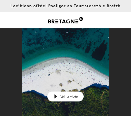
Aller
Lec’hienn ofisiel Poellgor an Touristerezh e Breizh
au
contenu
principal
Voir la vidéo