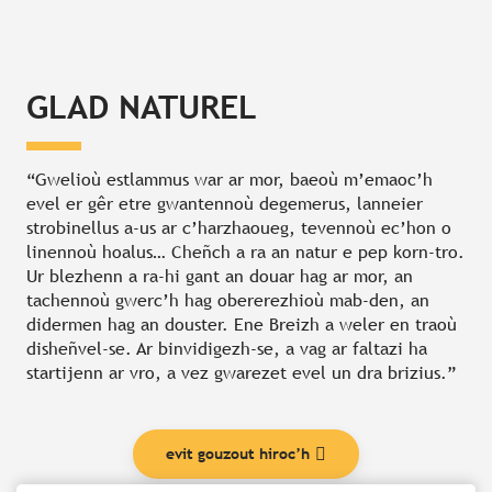
GLAD NATUREL
“Gwelioù estlammus war ar mor, baeoù m’emaoc’h
evel er gêr etre gwantennoù degemerus, lanneier
strobinellus a-us ar c’harzhaoueg, tevennoù ec’hon o
linennoù hoalus… Cheñch a ra an natur e pep korn-tro.
Ur blezhenn a ra-hi gant an douar hag ar mor, an
tachennoù gwerc’h hag obererezhioù mab-den, an
didermen hag an douster. Ene Breizh a weler en traoù
disheñvel-se. Ar binvidigezh-se, a vag ar faltazi ha
startijenn ar vro, a vez gwarezet evel un dra brizius.”
evit gouzout hiroc’h