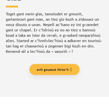
Toget gant mein-glas, tamolodet er greunit,
garlantezet gant man, an tiez giz-kozh a ziskouez un
neuz diouto o-unan. Nepell ac’hano ez int gwaredet
gant ur chapel. Er c’hêrioù ez eo an tiez o bannoù
koad a laka an istor da vevañ, e gwasked ramparzhioù
alies. Started ar c’hreñvlec’hioù a adkaver en tourioù-
tan hag er chaoserioù a zegemer bigi kozh en-dro.
Kemend-all a lec’hioù da « saouriñ » !
evit gouzout hiroc’h