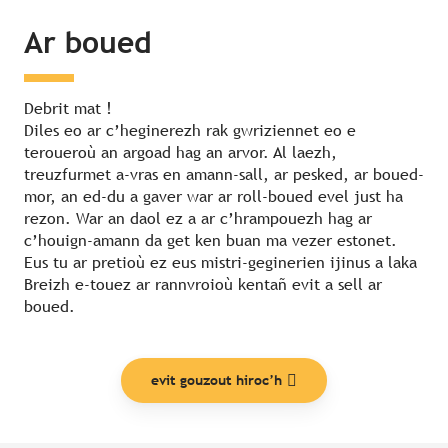
Ar boued
Debrit mat !
Diles eo ar c’heginerezh rak gwriziennet eo e
teroueroù an argoad hag an arvor. Al laezh,
treuzfurmet a-vras en amann-sall, ar pesked, ar boued-
mor, an ed-du a gaver war ar roll-boued evel just ha
rezon. War an daol ez a ar c’hrampouezh hag ar
c’houign-amann da get ken buan ma vezer estonet.
Eus tu ar pretioù ez eus mistri-geginerien ijinus a laka
Breizh e-touez ar rannvroioù kentañ evit a sell ar
boued.
evit gouzout hiroc’h