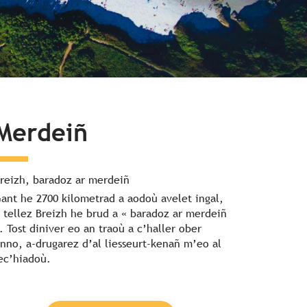
Merdeiñ
reizh, baradoz ar merdeiñ
ant he 2700 kilometrad a aodoù avelet ingal,
 tellez Breizh he brud a « baradoz ar merdeiñ
. Tost diniver eo an traoù a c’haller ober
nno, a-drugarez d’al liesseurt-kenañ m’eo al
ec’hiadoù.