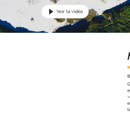
Voir la vidéo
B
G
e
»
e
l