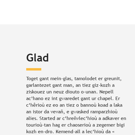
Glad
Toget gant mein-glas, tamolodet er greunit,
garlantezet gant man, an tiez giz-kozh a
ziskouez un neuz diouto o-unan. Nepell
ac’hano ez int gwaredet gant ur chapel. Er
c’hêrioù ez eo an tiez o bannoù koad a laka
an istor da vevañ, e gwasked ramparzhioù
alies. Started ar c’hreñvlec’hioù a adkaver en
tourioù-tan hag er chaoserioù a zegemer bigi
kozh en-dro. Kemend-all a lec’hioù da «