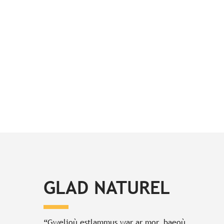
GLAD NATUREL
“Gwelioù estlammus war ar mor, baeoù