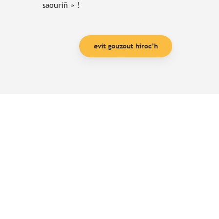
saouriñ » !
evit gouzout hiroc’h