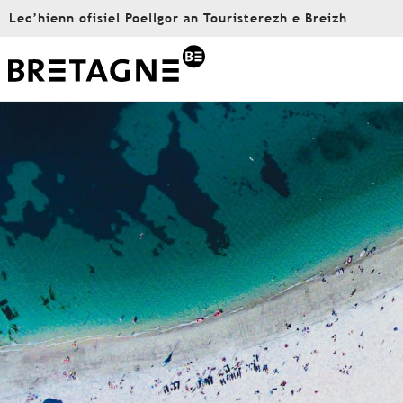
Aller
Lec’hienn ofisiel Poellgor an Touristerezh e Breizh
au
contenu
principal