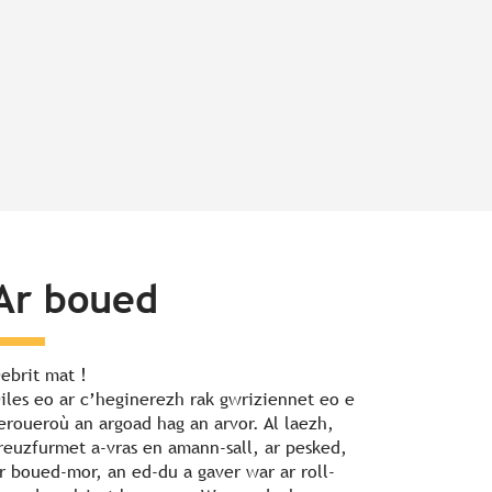
Ar boued
ebrit mat !
iles eo ar c’heginerezh rak gwriziennet eo e
eroueroù an argoad hag an arvor. Al laezh,
reuzfurmet a-vras en amann-sall, ar pesked,
r boued-mor, an ed-du a gaver war ar roll-