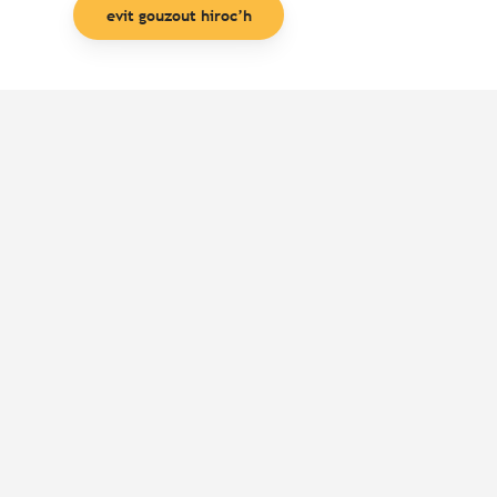
evit gouzout hiroc’h