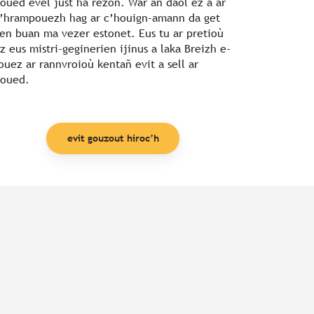
oued evel just ha rezon. War an daol ez a ar
’hrampouezh hag ar c’houign-amann da get
en buan ma vezer estonet. Eus tu ar pretioù
z eus mistri-geginerien ijinus a laka Breizh e-
ouez ar rannvroioù kentañ evit a sell ar
oued.
evit gouzout hiroc’h