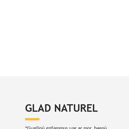
GLAD NATUREL
“Gwelioù estlammus war ar mor, baeoù