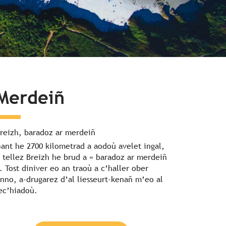
Merdeiñ
reizh, baradoz ar merdeiñ
ant he 2700 kilometrad a aodoù avelet ingal,
 tellez Breizh he brud a « baradoz ar merdeiñ
. Tost diniver eo an traoù a c’haller ober
nno, a-drugarez d’al liesseurt-kenañ m’eo al
ec’hiadoù.