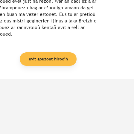
oued evel just ha rezon. War an daol ez a ar
’hrampouezh hag ar c’houign-amann da get
en buan ma vezer estonet. Eus tu ar pretioù
z eus mistri-geginerien ijinus a laka Breizh e-
ouez ar rannvroioù kentañ evit a sell ar
oued.
evit gouzout hiroc’h