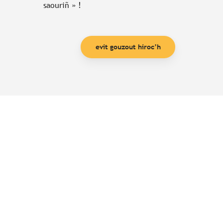
saouriñ » !
evit gouzout hiroc’h