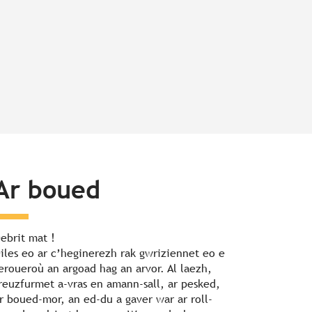
Ar boued
ebrit mat !
iles eo ar c’heginerezh rak gwriziennet eo e
eroueroù an argoad hag an arvor. Al laezh,
reuzfurmet a-vras en amann-sall, ar pesked,
r boued-mor, an ed-du a gaver war ar roll-