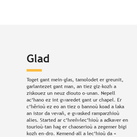
Glad
Toget gant mein-glas, tamolodet er greunit,
garlantezet gant man, an tiez giz-kozh a
ziskouez un neuz diouto o-unan. Nepell
ac’hano ez int gwaredet gant ur chapel. Er
c’hêrioù ez eo an tiez o bannoù koad a laka
an istor da vevañ, e gwasked ramparzhioù
alies. Started ar c’hreñvlec’hioù a adkaver en
tourioù-tan hag er chaoserioù a zegemer bigi
kozh en-dro. Kemend-all a lec’hioù da «