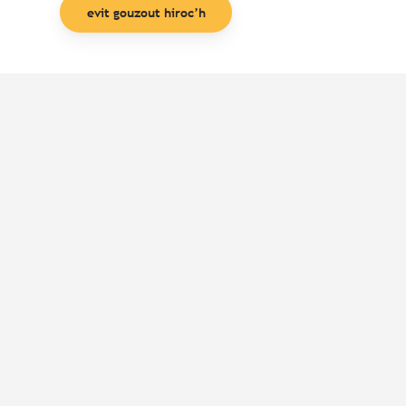
evit gouzout hiroc’h