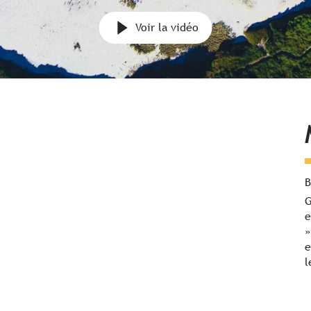
Voir la vidéo
B
G
e
»
e
l