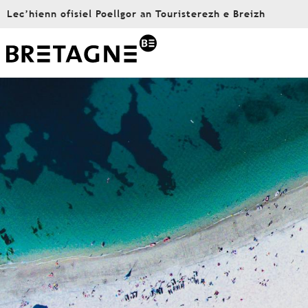
Aller
Lec’hienn ofisiel Poellgor an Touristerezh e Breizh
au
contenu
principal