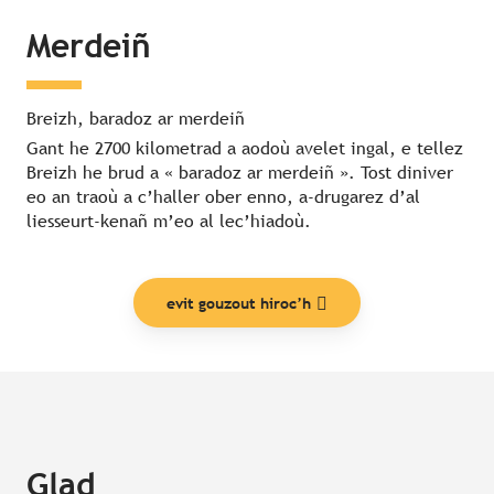
Merdeiñ
Breizh, baradoz ar merdeiñ
Gant he 2700 kilometrad a aodoù avelet ingal, e tellez
Breizh he brud a « baradoz ar merdeiñ ». Tost diniver
eo an traoù a c’haller ober enno, a-drugarez d’al
liesseurt-kenañ m’eo al lec’hiadoù.
evit gouzout hiroc’h
Glad