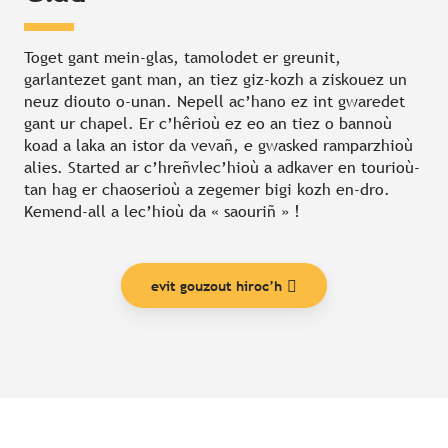
Toget gant mein-glas, tamolodet er greunit,
garlantezet gant man, an tiez giz-kozh a ziskouez un
neuz diouto o-unan. Nepell ac’hano ez int gwaredet
gant ur chapel. Er c’hêrioù ez eo an tiez o bannoù
koad a laka an istor da vevañ, e gwasked ramparzhioù
alies. Started ar c’hreñvlec’hioù a adkaver en tourioù-
tan hag er chaoserioù a zegemer bigi kozh en-dro.
Kemend-all a lec’hioù da « saouriñ » !
evit gouzout hiroc’h