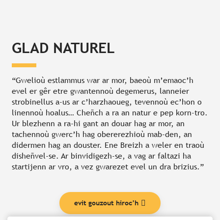
GLAD NATUREL
“Gwelioù estlammus war ar mor, baeoù m’emaoc’h
evel er gêr etre gwantennoù degemerus, lanneier
strobinellus a-us ar c’harzhaoueg, tevennoù ec’hon o
linennoù hoalus… Cheñch a ra an natur e pep korn-tro.
Ur blezhenn a ra-hi gant an douar hag ar mor, an
tachennoù gwerc’h hag obererezhioù mab-den, an
didermen hag an douster. Ene Breizh a weler en traoù
disheñvel-se. Ar binvidigezh-se, a vag ar faltazi ha
startijenn ar vro, a vez gwarezet evel un dra brizius.”
evit gouzout hiroc’h