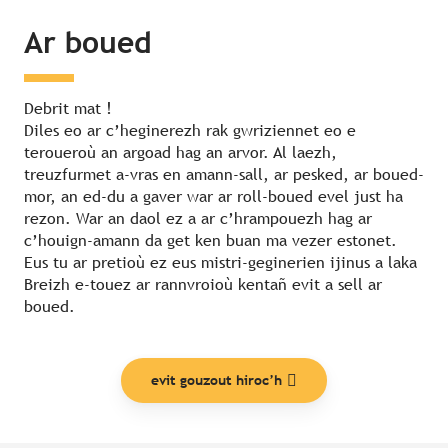
Ar boued
Debrit mat !
Diles eo ar c’heginerezh rak gwriziennet eo e
teroueroù an argoad hag an arvor. Al laezh,
treuzfurmet a-vras en amann-sall, ar pesked, ar boued-
mor, an ed-du a gaver war ar roll-boued evel just ha
rezon. War an daol ez a ar c’hrampouezh hag ar
c’houign-amann da get ken buan ma vezer estonet.
Eus tu ar pretioù ez eus mistri-geginerien ijinus a laka
Breizh e-touez ar rannvroioù kentañ evit a sell ar
boued.
evit gouzout hiroc’h