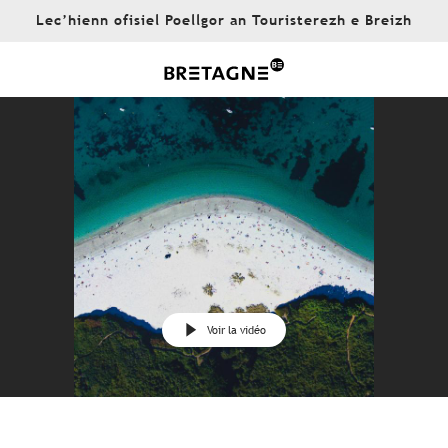
Aller
Lec’hienn ofisiel Poellgor an Touristerezh e Breizh
au
contenu
principal
Voir la vidéo