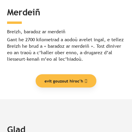
Merdeiñ
Breizh, baradoz ar merdeiñ
Gant he 2700 kilometrad a aodoù avelet ingal, e tellez
Breizh he brud a « baradoz ar merdeiñ ». Tost diniver
eo an traoù a c’haller ober enno, a-drugarez d’al
liesseurt-kenañ m’eo al lec’hiadoù.
evit gouzout hiroc’h
Glad