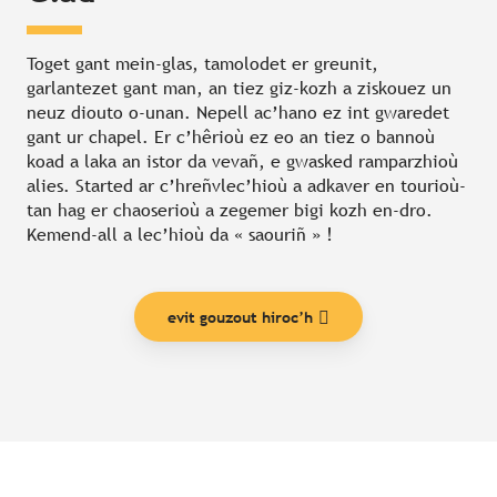
Toget gant mein-glas, tamolodet er greunit,
garlantezet gant man, an tiez giz-kozh a ziskouez un
neuz diouto o-unan. Nepell ac’hano ez int gwaredet
gant ur chapel. Er c’hêrioù ez eo an tiez o bannoù
koad a laka an istor da vevañ, e gwasked ramparzhioù
alies. Started ar c’hreñvlec’hioù a adkaver en tourioù-
tan hag er chaoserioù a zegemer bigi kozh en-dro.
Kemend-all a lec’hioù da « saouriñ » !
evit gouzout hiroc’h