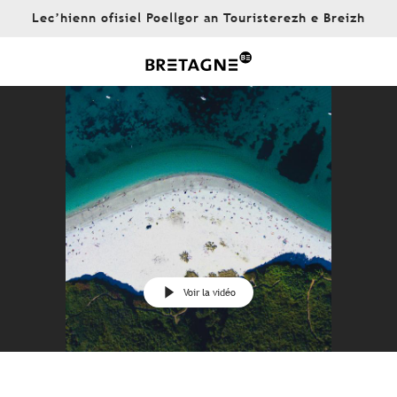
Aller
Lec’hienn ofisiel Poellgor an Touristerezh e Breizh
au
contenu
principal
Voir la vidéo