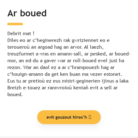
Ar boued
Debrit mat !
Diles eo ar c’heginerezh rak gwriziennet eo e
teroueroù an argoad hag an arvor. Al laezh,
treuzfurmet a-vras en amann-sall, ar pesked, ar boued-
mor, an ed-du a gaver war ar roll-boued evel just ha
rezon. War an daol ez a ar c’hrampouezh hag ar
c’houign-amann da get ken buan ma vezer estonet.
Eus tu ar pretioù ez eus mistri-geginerien ijinus a laka
Breizh e-touez ar rannvroioù kentañ evit a sell ar
boued.
evit gouzout hiroc’h