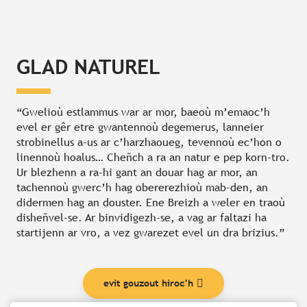
GLAD NATUREL
“Gwelioù estlammus war ar mor, baeoù m’emaoc’h
evel er gêr etre gwantennoù degemerus, lanneier
strobinellus a-us ar c’harzhaoueg, tevennoù ec’hon o
linennoù hoalus… Cheñch a ra an natur e pep korn-tro.
Ur blezhenn a ra-hi gant an douar hag ar mor, an
tachennoù gwerc’h hag obererezhioù mab-den, an
didermen hag an douster. Ene Breizh a weler en traoù
disheñvel-se. Ar binvidigezh-se, a vag ar faltazi ha
startijenn ar vro, a vez gwarezet evel un dra brizius.”
evit gouzout hiroc’h