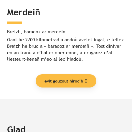
Merdeiñ
Breizh, baradoz ar merdeiñ
Gant he 2700 kilometrad a aodoù avelet ingal, e tellez
Breizh he brud a « baradoz ar merdeiñ ». Tost diniver
eo an traoù a c’haller ober enno, a-drugarez d’al
liesseurt-kenañ m’eo al lec’hiadoù.
evit gouzout hiroc’h
Glad