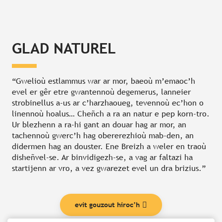
GLAD NATUREL
“Gwelioù estlammus war ar mor, baeoù m’emaoc’h
evel er gêr etre gwantennoù degemerus, lanneier
strobinellus a-us ar c’harzhaoueg, tevennoù ec’hon o
linennoù hoalus… Cheñch a ra an natur e pep korn-tro.
Ur blezhenn a ra-hi gant an douar hag ar mor, an
tachennoù gwerc’h hag obererezhioù mab-den, an
didermen hag an douster. Ene Breizh a weler en traoù
disheñvel-se. Ar binvidigezh-se, a vag ar faltazi ha
startijenn ar vro, a vez gwarezet evel un dra brizius.”
evit gouzout hiroc’h