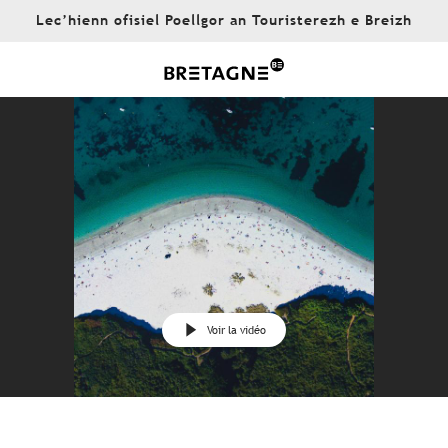
Aller
Lec’hienn ofisiel Poellgor an Touristerezh e Breizh
au
contenu
principal
Voir la vidéo