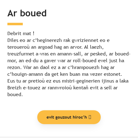
Ar boued
Debrit mat !
Diles eo ar c’heginerezh rak gwriziennet eo e
teroueroù an argoad hag an arvor. Al laezh,
treuzfurmet a-vras en amann-sall, ar pesked, ar boued-
mor, an ed-du a gaver war ar roll-boued evel just ha
rezon. War an daol ez a ar c’hrampouezh hag ar
c’houign-amann da get ken buan ma vezer estonet.
Eus tu ar pretioù ez eus mistri-geginerien ijinus a laka
Breizh e-touez ar rannvroioù kentañ evit a sell ar
boued.
evit gouzout hiroc’h