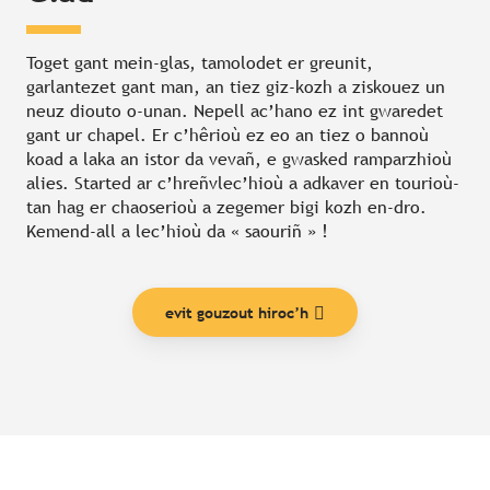
Toget gant mein-glas, tamolodet er greunit,
garlantezet gant man, an tiez giz-kozh a ziskouez un
neuz diouto o-unan. Nepell ac’hano ez int gwaredet
gant ur chapel. Er c’hêrioù ez eo an tiez o bannoù
koad a laka an istor da vevañ, e gwasked ramparzhioù
alies. Started ar c’hreñvlec’hioù a adkaver en tourioù-
tan hag er chaoserioù a zegemer bigi kozh en-dro.
Kemend-all a lec’hioù da « saouriñ » !
evit gouzout hiroc’h