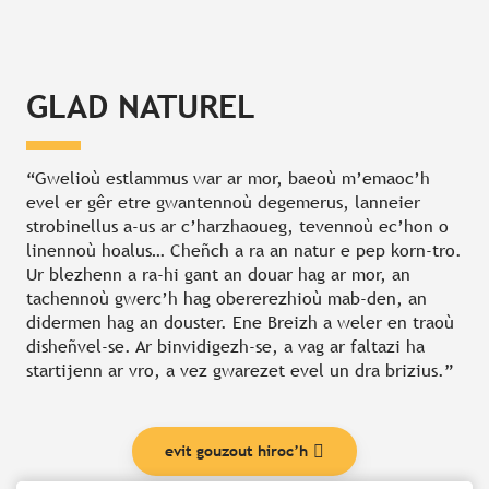
GLAD NATUREL
“Gwelioù estlammus war ar mor, baeoù m’emaoc’h
evel er gêr etre gwantennoù degemerus, lanneier
strobinellus a-us ar c’harzhaoueg, tevennoù ec’hon o
linennoù hoalus… Cheñch a ra an natur e pep korn-tro.
Ur blezhenn a ra-hi gant an douar hag ar mor, an
tachennoù gwerc’h hag obererezhioù mab-den, an
didermen hag an douster. Ene Breizh a weler en traoù
disheñvel-se. Ar binvidigezh-se, a vag ar faltazi ha
startijenn ar vro, a vez gwarezet evel un dra brizius.”
evit gouzout hiroc’h