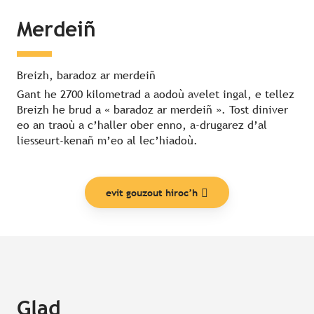
Merdeiñ
Breizh, baradoz ar merdeiñ
Gant he 2700 kilometrad a aodoù avelet ingal, e tellez
Breizh he brud a « baradoz ar merdeiñ ». Tost diniver
eo an traoù a c’haller ober enno, a-drugarez d’al
liesseurt-kenañ m’eo al lec’hiadoù.
evit gouzout hiroc’h
Glad