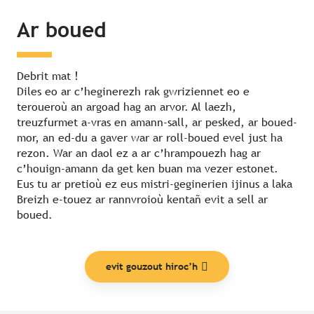
Ar boued
Debrit mat !
Diles eo ar c’heginerezh rak gwriziennet eo e
teroueroù an argoad hag an arvor. Al laezh,
treuzfurmet a-vras en amann-sall, ar pesked, ar boued-
mor, an ed-du a gaver war ar roll-boued evel just ha
rezon. War an daol ez a ar c’hrampouezh hag ar
c’houign-amann da get ken buan ma vezer estonet.
Eus tu ar pretioù ez eus mistri-geginerien ijinus a laka
Breizh e-touez ar rannvroioù kentañ evit a sell ar
boued.
evit gouzout hiroc’h