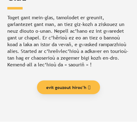
Toget gant mein-glas, tamolodet er greunit,
garlantezet gant man, an tiez giz-kozh a ziskouez un
neuz diouto o-unan. Nepell ac’hano ez int gwaredet
gant ur chapel. Er c’hêrioù ez eo an tiez o bannoù
koad a laka an istor da vevañ, e gwasked ramparzhioù
alies. Started ar c’hreñvlec’hioù a adkaver en tourioù-
tan hag er chaoserioù a zegemer bigi kozh en-dro.
Kemend-all a lec’hioù da « saouriñ » !
evit gouzout hiroc’h