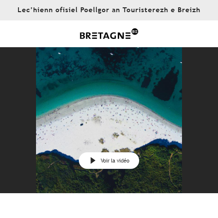
Aller
Lec’hienn ofisiel Poellgor an Touristerezh e Breizh
au
contenu
principal
Voir la vidéo