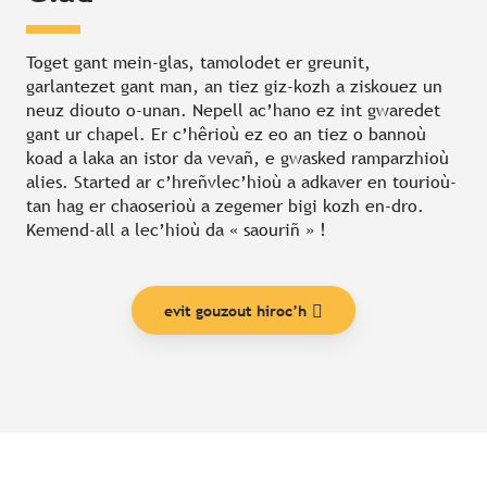
Toget gant mein-glas, tamolodet er greunit,
garlantezet gant man, an tiez giz-kozh a ziskouez un
neuz diouto o-unan. Nepell ac’hano ez int gwaredet
gant ur chapel. Er c’hêrioù ez eo an tiez o bannoù
koad a laka an istor da vevañ, e gwasked ramparzhioù
alies. Started ar c’hreñvlec’hioù a adkaver en tourioù-
tan hag er chaoserioù a zegemer bigi kozh en-dro.
Kemend-all a lec’hioù da « saouriñ » !
evit gouzout hiroc’h