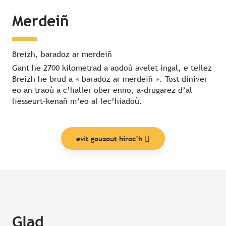
Merdeiñ
Breizh, baradoz ar merdeiñ
Gant he 2700 kilometrad a aodoù avelet ingal, e tellez
Breizh he brud a « baradoz ar merdeiñ ». Tost diniver
eo an traoù a c’haller ober enno, a-drugarez d’al
liesseurt-kenañ m’eo al lec’hiadoù.
evit gouzout hiroc’h
Glad