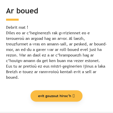
Ar boued
Debrit mat !
Diles eo ar c’heginerezh rak gwriziennet eo e
teroueroù an argoad hag an arvor. Al laezh,
treuzfurmet a-vras en amann-sall, ar pesked, ar boued-
mor, an ed-du a gaver war ar roll-boued evel just ha
rezon. War an daol ez a ar c’hrampouezh hag ar
c’houign-amann da get ken buan ma vezer estonet.
Eus tu ar pretioù ez eus mistri-geginerien ijinus a laka
Breizh e-touez ar rannvroioù kentañ evit a sell ar
boued.
evit gouzout hiroc’h