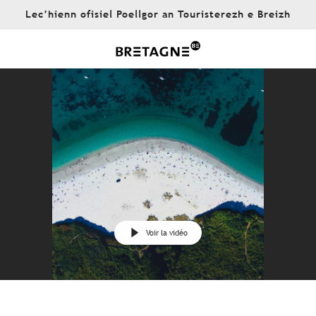
Aller
Lec’hienn ofisiel Poellgor an Touristerezh e Breizh
au
contenu
principal
Voir la vidéo