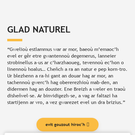
GLAD NATUREL
“Gwelioù estlammus war ar mor, baeoù m’emaoc’h
evel er gêr etre gwantennoù degemerus, lanneier
strobinellus a-us ar c’harzhaoueg, tevennoù ec’hon o
linennoù hoalus… Cheñch a ra an natur e pep korn-tro.
Ur blezhenn a ra-hi gant an douar hag ar mor, an
tachennoù gwerc’h hag obererezhioù mab-den, an
didermen hag an douster. Ene Breizh a weler en traoù
disheñvel-se. Ar binvidigezh-se, a vag ar faltazi ha
startijenn ar vro, a vez gwarezet evel un dra brizius.”
evit gouzout hiroc’h