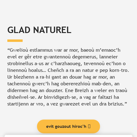
GLAD NATUREL
“Gwelioù estlammus war ar mor, baeoù m’emaoc’h
evel er gêr etre gwantennoù degemerus, lanneier
strobinellus a-us ar c’harzhaoueg, tevennoù ec’hon o
linennoù hoalus… Cheñch a ra an natur e pep korn-tro.
Ur blezhenn a ra-hi gant an douar hag ar mor, an
tachennoù gwerc’h hag obererezhioù mab-den, an
didermen hag an douster. Ene Breizh a weler en traoù
disheñvel-se. Ar binvidigezh-se, a vag ar faltazi ha
startijenn ar vro, a vez gwarezet evel un dra brizius.”
evit gouzout hiroc’h