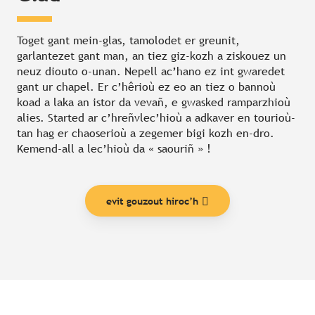
Toget gant mein-glas, tamolodet er greunit,
garlantezet gant man, an tiez giz-kozh a ziskouez un
neuz diouto o-unan. Nepell ac’hano ez int gwaredet
gant ur chapel. Er c’hêrioù ez eo an tiez o bannoù
koad a laka an istor da vevañ, e gwasked ramparzhioù
alies. Started ar c’hreñvlec’hioù a adkaver en tourioù-
tan hag er chaoserioù a zegemer bigi kozh en-dro.
Kemend-all a lec’hioù da « saouriñ » !
evit gouzout hiroc’h