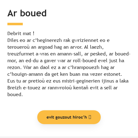
Ar boued
Debrit mat !
Diles eo ar c’heginerezh rak gwriziennet eo e
teroueroù an argoad hag an arvor. Al laezh,
treuzfurmet a-vras en amann-sall, ar pesked, ar boued-
mor, an ed-du a gaver war ar roll-boued evel just ha
rezon. War an daol ez a ar c’hrampouezh hag ar
c’houign-amann da get ken buan ma vezer estonet.
Eus tu ar pretioù ez eus mistri-geginerien ijinus a laka
Breizh e-touez ar rannvroioù kentañ evit a sell ar
boued.
evit gouzout hiroc’h