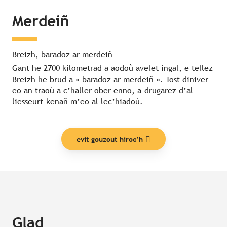
Merdeiñ
Breizh, baradoz ar merdeiñ
Gant he 2700 kilometrad a aodoù avelet ingal, e tellez
Breizh he brud a « baradoz ar merdeiñ ». Tost diniver
eo an traoù a c’haller ober enno, a-drugarez d’al
liesseurt-kenañ m’eo al lec’hiadoù.
evit gouzout hiroc’h
Glad