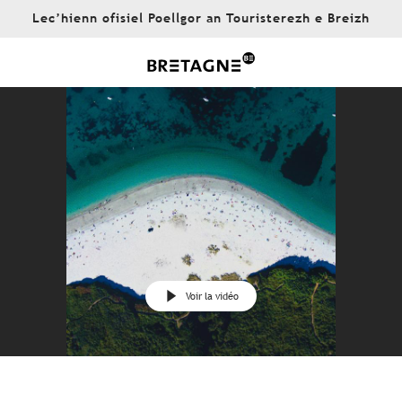
Aller
Lec’hienn ofisiel Poellgor an Touristerezh e Breizh
au
contenu
principal
Voir la vidéo