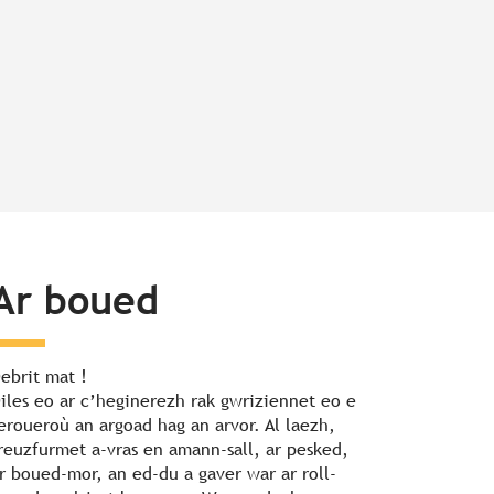
Ar boued
ebrit mat !
iles eo ar c’heginerezh rak gwriziennet eo e
eroueroù an argoad hag an arvor. Al laezh,
reuzfurmet a-vras en amann-sall, ar pesked,
r boued-mor, an ed-du a gaver war ar roll-