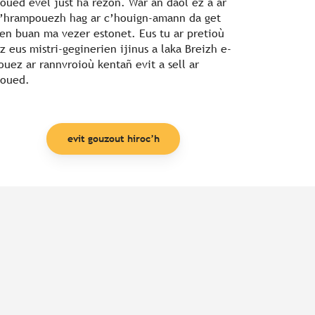
oued evel just ha rezon. War an daol ez a ar
’hrampouezh hag ar c’houign-amann da get
en buan ma vezer estonet. Eus tu ar pretioù
z eus mistri-geginerien ijinus a laka Breizh e-
ouez ar rannvroioù kentañ evit a sell ar
oued.
evit gouzout hiroc’h