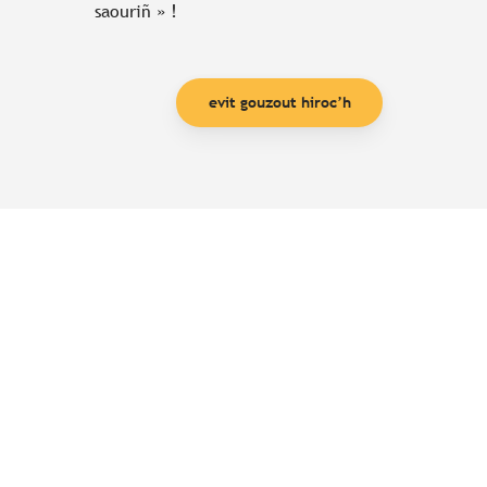
saouriñ » !
evit gouzout hiroc’h