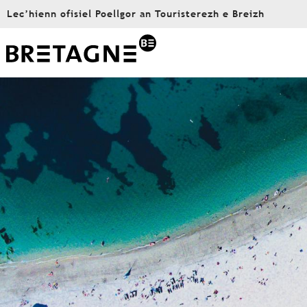
Aller
Lec’hienn ofisiel Poellgor an Touristerezh e Breizh
au
contenu
principal