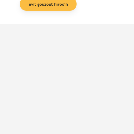
evit gouzout hiroc’h