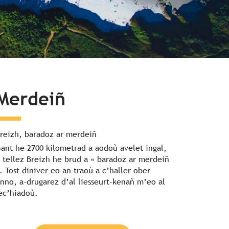
Merdeiñ
reizh, baradoz ar merdeiñ
ant he 2700 kilometrad a aodoù avelet ingal,
 tellez Breizh he brud a « baradoz ar merdeiñ
. Tost diniver eo an traoù a c’haller ober
nno, a-drugarez d’al liesseurt-kenañ m’eo al
ec’hiadoù.