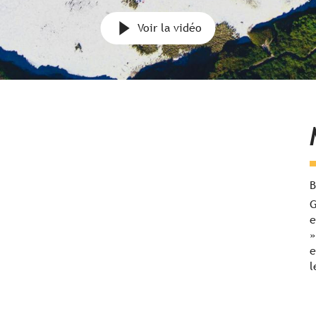
Voir la vidéo
B
G
e
»
e
l