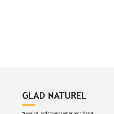
GLAD NATUREL
“Gwelioù estlammus war ar mor, baeoù