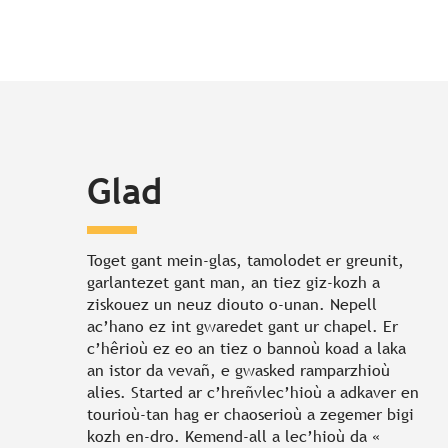
Glad
Toget gant mein-glas, tamolodet er greunit,
garlantezet gant man, an tiez giz-kozh a
ziskouez un neuz diouto o-unan. Nepell
ac’hano ez int gwaredet gant ur chapel. Er
c’hêrioù ez eo an tiez o bannoù koad a laka
an istor da vevañ, e gwasked ramparzhioù
alies. Started ar c’hreñvlec’hioù a adkaver en
tourioù-tan hag er chaoserioù a zegemer bigi
kozh en-dro. Kemend-all a lec’hioù da «