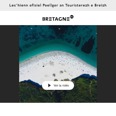
Aller
Lec’hienn ofisiel Poellgor an Touristerezh e Breizh
au
contenu
principal
Voir la vidéo