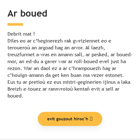
Ar boued
Debrit mat !
Diles eo ar c’heginerezh rak gwriziennet eo e
teroueroù an argoad hag an arvor. Al laezh,
treuzfurmet a-vras en amann-sall, ar pesked, ar boued-
mor, an ed-du a gaver war ar roll-boued evel just ha
rezon. War an daol ez a ar c’hrampouezh hag ar
c’houign-amann da get ken buan ma vezer estonet.
Eus tu ar pretioù ez eus mistri-geginerien ijinus a laka
Breizh e-touez ar rannvroioù kentañ evit a sell ar
boued.
evit gouzout hiroc’h