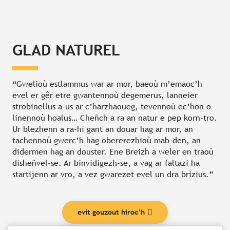
GLAD NATUREL
“Gwelioù estlammus war ar mor, baeoù m’emaoc’h
evel er gêr etre gwantennoù degemerus, lanneier
strobinellus a-us ar c’harzhaoueg, tevennoù ec’hon o
linennoù hoalus… Cheñch a ra an natur e pep korn-tro.
Ur blezhenn a ra-hi gant an douar hag ar mor, an
tachennoù gwerc’h hag obererezhioù mab-den, an
didermen hag an douster. Ene Breizh a weler en traoù
disheñvel-se. Ar binvidigezh-se, a vag ar faltazi ha
startijenn ar vro, a vez gwarezet evel un dra brizius.”
evit gouzout hiroc’h