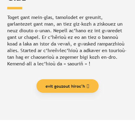
Toget gant mein-glas, tamolodet er greunit,
garlantezet gant man, an tiez giz-kozh a ziskouez un
neuz diouto o-unan. Nepell ac’hano ez int gwaredet
gant ur chapel. Er c’hêrioù ez eo an tiez o bannoù
koad a laka an istor da vevañ, e gwasked ramparzhioù
alies. Started ar c’hreñvlec’hioù a adkaver en tourioù-
tan hag er chaoserioù a zegemer bigi kozh en-dro.
Kemend-all a lec’hioù da « saouriñ » !
evit gouzout hiroc’h