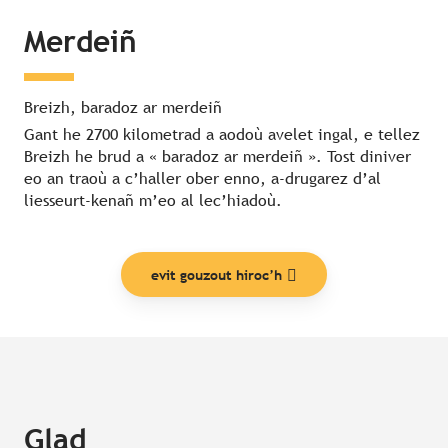
Merdeiñ
Breizh, baradoz ar merdeiñ
Gant he 2700 kilometrad a aodoù avelet ingal, e tellez
Breizh he brud a « baradoz ar merdeiñ ». Tost diniver
eo an traoù a c’haller ober enno, a-drugarez d’al
liesseurt-kenañ m’eo al lec’hiadoù.
evit gouzout hiroc’h
Glad