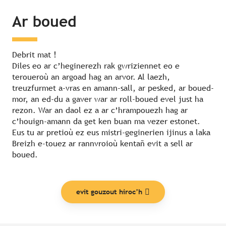
Ar boued
Debrit mat !
Diles eo ar c’heginerezh rak gwriziennet eo e
teroueroù an argoad hag an arvor. Al laezh,
treuzfurmet a-vras en amann-sall, ar pesked, ar boued-
mor, an ed-du a gaver war ar roll-boued evel just ha
rezon. War an daol ez a ar c’hrampouezh hag ar
c’houign-amann da get ken buan ma vezer estonet.
Eus tu ar pretioù ez eus mistri-geginerien ijinus a laka
Breizh e-touez ar rannvroioù kentañ evit a sell ar
boued.
evit gouzout hiroc’h