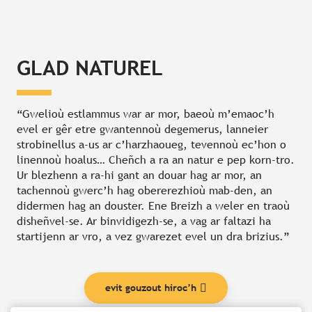
GLAD NATUREL
“Gwelioù estlammus war ar mor, baeoù m’emaoc’h
evel er gêr etre gwantennoù degemerus, lanneier
strobinellus a-us ar c’harzhaoueg, tevennoù ec’hon o
linennoù hoalus… Cheñch a ra an natur e pep korn-tro.
Ur blezhenn a ra-hi gant an douar hag ar mor, an
tachennoù gwerc’h hag obererezhioù mab-den, an
didermen hag an douster. Ene Breizh a weler en traoù
disheñvel-se. Ar binvidigezh-se, a vag ar faltazi ha
startijenn ar vro, a vez gwarezet evel un dra brizius.”
evit gouzout hiroc’h