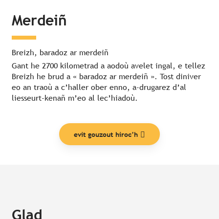
Merdeiñ
Breizh, baradoz ar merdeiñ
Gant he 2700 kilometrad a aodoù avelet ingal, e tellez
Breizh he brud a « baradoz ar merdeiñ ». Tost diniver
eo an traoù a c’haller ober enno, a-drugarez d’al
liesseurt-kenañ m’eo al lec’hiadoù.
evit gouzout hiroc’h
Glad