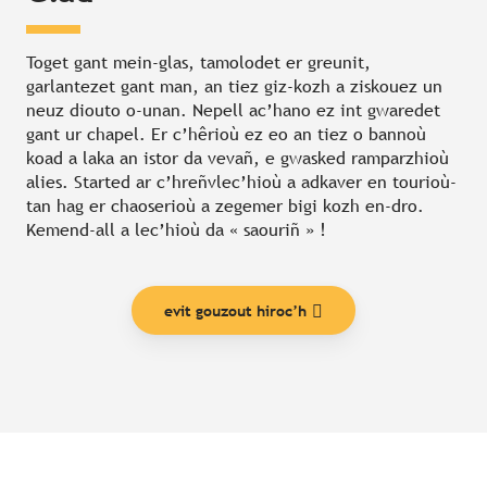
Toget gant mein-glas, tamolodet er greunit,
garlantezet gant man, an tiez giz-kozh a ziskouez un
neuz diouto o-unan. Nepell ac’hano ez int gwaredet
gant ur chapel. Er c’hêrioù ez eo an tiez o bannoù
koad a laka an istor da vevañ, e gwasked ramparzhioù
alies. Started ar c’hreñvlec’hioù a adkaver en tourioù-
tan hag er chaoserioù a zegemer bigi kozh en-dro.
Kemend-all a lec’hioù da « saouriñ » !
evit gouzout hiroc’h