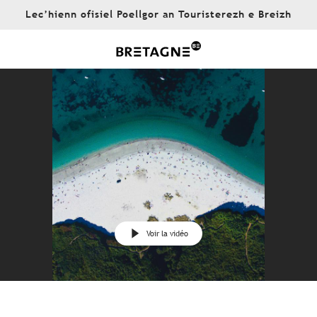
Aller
Lec’hienn ofisiel Poellgor an Touristerezh e Breizh
au
contenu
principal
Voir la vidéo