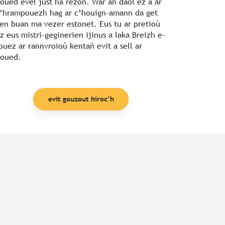
oued evel just ha rezon. War an daol ez a ar
’hrampouezh hag ar c’houign-amann da get
en buan ma vezer estonet. Eus tu ar pretioù
z eus mistri-geginerien ijinus a laka Breizh e-
ouez ar rannvroioù kentañ evit a sell ar
oued.
evit gouzout hiroc’h