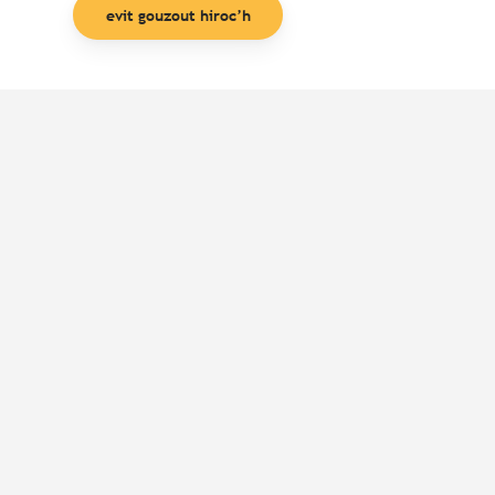
evit gouzout hiroc’h