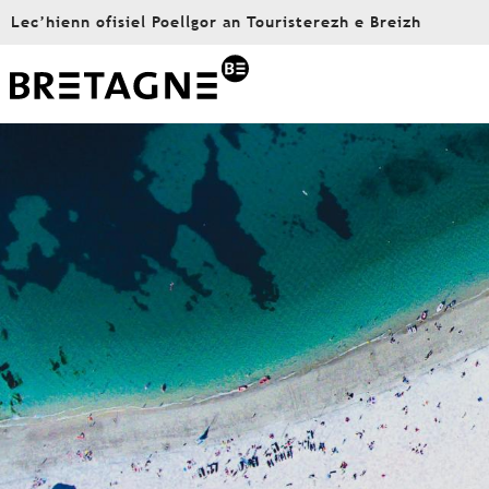
Aller
Lec’hienn ofisiel Poellgor an Touristerezh e Breizh
au
contenu
principal