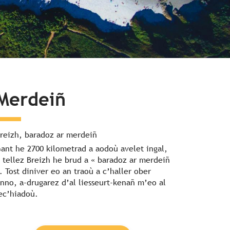
Merdeiñ
reizh, baradoz ar merdeiñ
ant he 2700 kilometrad a aodoù avelet ingal,
 tellez Breizh he brud a « baradoz ar merdeiñ
. Tost diniver eo an traoù a c’haller ober
nno, a-drugarez d’al liesseurt-kenañ m’eo al
ec’hiadoù.