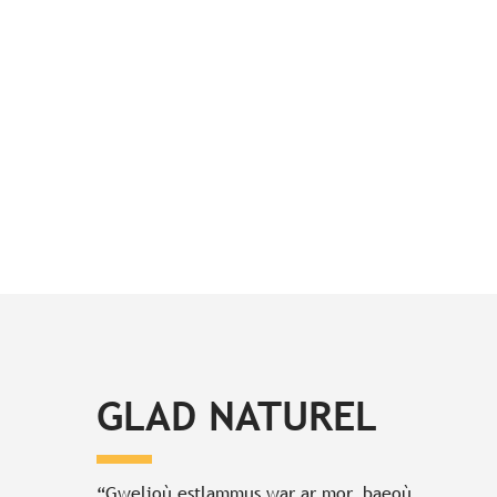
GLAD NATUREL
“Gwelioù estlammus war ar mor, baeoù