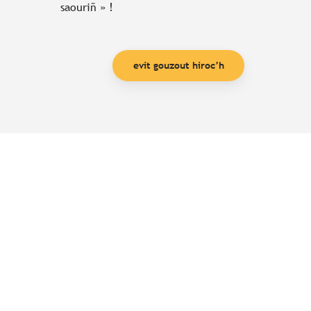
saouriñ » !
evit gouzout hiroc’h