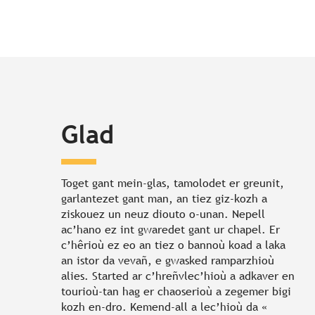
Glad
Toget gant mein-glas, tamolodet er greunit,
garlantezet gant man, an tiez giz-kozh a
ziskouez un neuz diouto o-unan. Nepell
ac’hano ez int gwaredet gant ur chapel. Er
c’hêrioù ez eo an tiez o bannoù koad a laka
an istor da vevañ, e gwasked ramparzhioù
alies. Started ar c’hreñvlec’hioù a adkaver en
tourioù-tan hag er chaoserioù a zegemer bigi
kozh en-dro. Kemend-all a lec’hioù da «