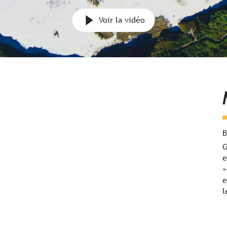
Voir la vidéo
B
G
e
»
e
l