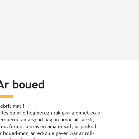
Ar boued
ebrit mat !
iles eo ar c’heginerezh rak gwriziennet eo e
eroueroù an argoad hag an arvor. Al laezh,
reuzfurmet a-vras en amann-sall, ar pesked,
r boued-mor, an ed-du a gaver war ar roll-